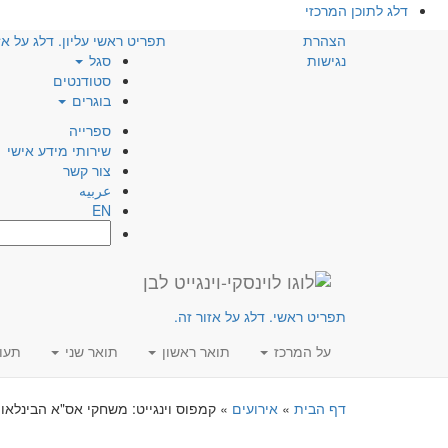
דלג לתוכן המרכזי
הצהרת
תפריט ראשי עליון. דלג על אז
נגישות
סגל
סטודנטים
בוגרים
ספרייה
שירותי מידע אישי
צור קשר
عربيه
EN
חפש:
תפריט ראשי. דלג על אזור זה.
על המרכז
תואר ראשון
תואר שני
תעו
דף הבית
»
אירועים
»
קמפוס וינגייט: משחקי אס"א הבינלאו