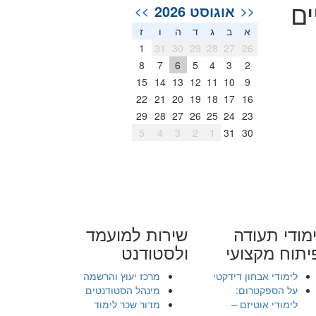
ים
אוגוסט 2026
>>
<<
א
ב
ג
ד
ה
ו
ז
1
31
30
29
28
27
26
8
7
6
5
4
3
2
15
14
13
12
11
10
9
22
21
20
19
18
17
16
29
28
27
26
25
24
23
5
4
3
2
1
31
30
מודי תעודה
שירות למועמד
יתוח מקצועי
ולסטודנט
לימודי אבחון דידקטי
מרכז יעוץ והרשמה
על הספקטרום:
מינהל הסטודנטים
לימודי אוטיזם –
מדור שכר לימוד