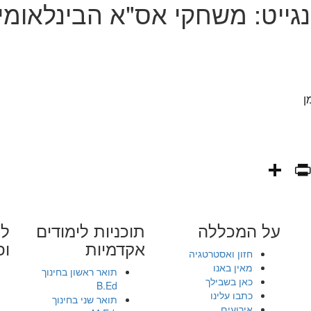
נגייט: משחקי אס"א הבינלאומי
ן
PrintFriendly
Share
WhatsAp
Fa
E
על המכללה
תוכניות לימודים
לי
אקדמיות
ופ
חזון ואסטרטגיה
מאין באנו
תואר ראשון בחינוך
כאן בשבילך
B.Ed
כתבו עלינו
תואר שני בחינוך
אירועים