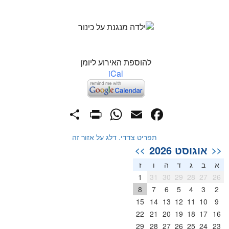
להוספת האירוע ליומן
iCal
PrintFriendly
Share
WhatsApp
Facebook
Email
תפריט צדדי. דלג על אזור זה
אוגוסט 2026
>>
<<
א
ב
ג
ד
ה
ו
ז
1
31
30
29
28
27
26
8
7
6
5
4
3
2
15
14
13
12
11
10
9
22
21
20
19
18
17
16
29
28
27
26
25
24
23