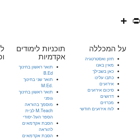
PrintFriendly
Share
WhatsAp
Fa
E
על המכללה
תוכניות לימודים
לי
אקדמיות
ופ
חזון ואסטרטגיה
מאין באנו
תואר ראשון בחינוך
כאן בשבילך
B.Ed
כתבו עלינו
תואר שני בחינוך
אירועים
.M.Ed
סיכום אירועים
תואר ראשון בחינוך
דרושים
גופני
מכרזים
מוסמך בהוראה
לוח אירועים חודשי
M.Teach לבית
הספר העל-יסודי
הסבת אקדמאים
להוראה
הסבת אקדמאים