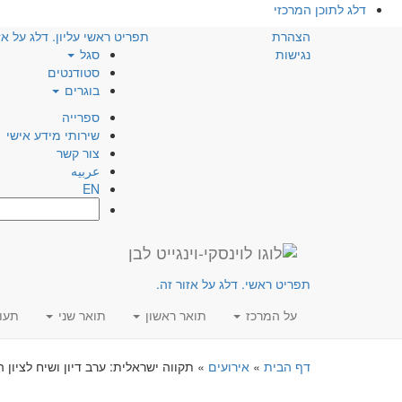
דלג לתוכן המרכזי
הצהרת
תפריט ראשי עליון. דלג על אז
נגישות
סגל
סטודנטים
בוגרים
ספרייה
שירותי מידע אישי
צור קשר
عربيه
EN
חפש:
תפריט ראשי. דלג על אזור זה.
על המרכז
תואר ראשון
תואר שני
תעו
דף הבית
»
אירועים
»
תקווה ישראלית: ערב דיון ושיח לציון ה