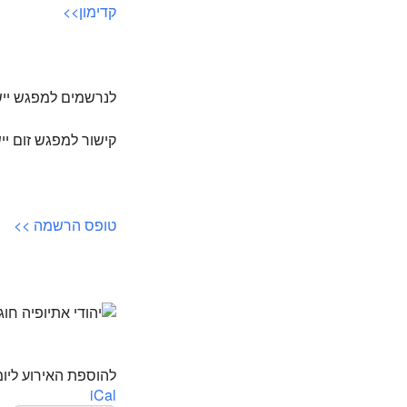
קדימון>>
לנרשמים למפגש ייש
קישור למפגש זום י
טופס הרשמה >>
להוספת האירוע ליומ
iCal