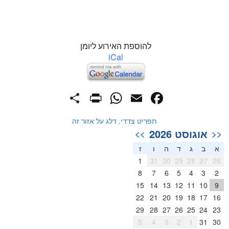
להוספת האירוע ליומן
iCal
PrintFriendly
Share
WhatsApp
Facebook
Email
תפריט צדדי. דלג על אזור זה
אוגוסט 2026
>>
<<
א
ב
ג
ד
ה
ו
ז
1
31
30
29
28
27
26
8
7
6
5
4
3
2
15
14
13
12
11
10
9
22
21
20
19
18
17
16
29
28
27
26
25
24
23
5
4
3
2
1
31
30