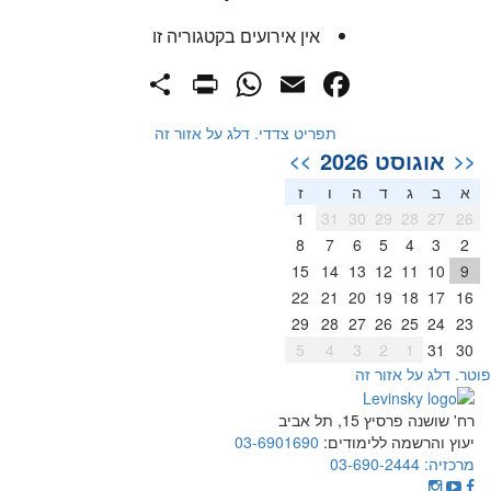
אין אירועים בקטגוריה זו
PrintFriendly
Share
WhatsApp
Facebook
Email
תפריט צדדי. דלג על אזור זה
אוגוסט 2026
>>
<<
א
ב
ג
ד
ה
ו
ז
1
31
30
29
28
27
26
8
7
6
5
4
3
2
15
14
13
12
11
10
9
22
21
20
19
18
17
16
29
28
27
26
25
24
23
5
4
3
2
1
31
30
וטר. דלג על אזור זה
רח' שושנה פרסיץ 15, תל אביב
יעוץ והרשמה ללימודים:
03-6901690
מרכזיה:
03-690-2444