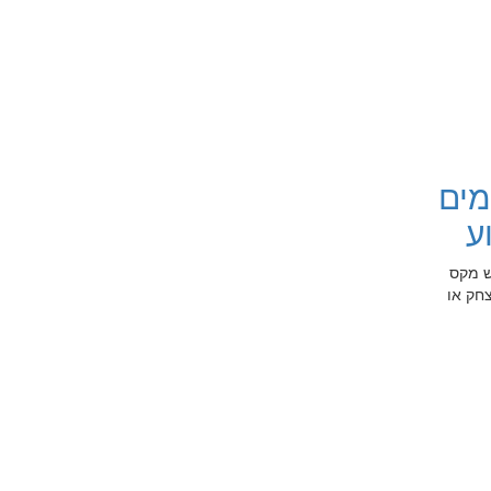
מים
ע
ש מקס
צחק או