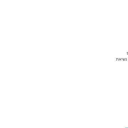
שפ"א ביום שלישי (כ"ה בתשרי תשפ"א) 13
ר, נשיאת