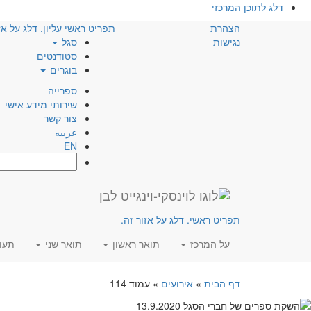
דלג לתוכן המרכזי
הצהרת
תפריט ראשי עליון. דלג על אז
נגישות
סגל
סטודנטים
בוגרים
ספרייה
שירותי מידע אישי
צור קשר
عربيه
EN
חפש:
תפריט ראשי. דלג על אזור זה.
על המרכז
תואר ראשון
תואר שני
תעו
דף הבית
»
אירועים
»
עמוד 114