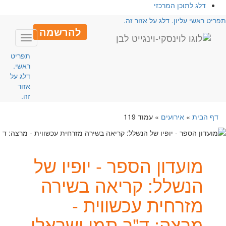
דלג לתוכן המרכזי
פריט ראשי עליון. דלג על אזור זה.
להרשמה
Toggle
avigation
תפריט
ראשי.
דלג על
אזור
זה.
דף הבית
»
אירועים
»
עמוד 119
מועדון הספר - יופיו של
הנשלל: קריאה בשירה
מזרחית עכשווית -
מרצה: ד"ר תמי ישראלי