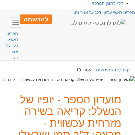
דלג לתוכן המרכזי
פריט ראשי עליון. דלג על אזור זה.
להרשמה
Toggle
avigation
תפריט
ראשי.
דלג על
אזור
זה.
דף הבית
»
אירועים
»
עמוד 119
מועדון הספר - יופיו של
הנשלל: קריאה בשירה
מזרחית עכשווית -
מרצה: ד"ר תמי ישראלי