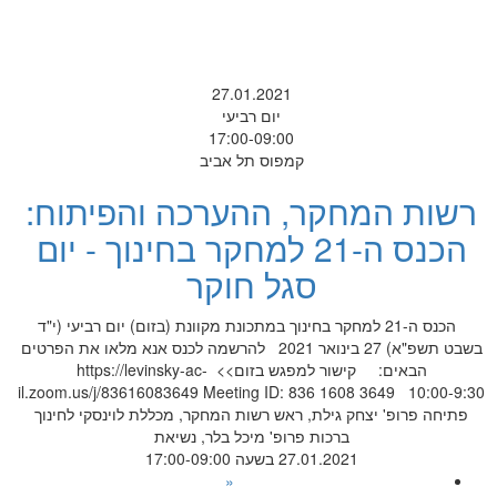
27.01.2021
יום רביעי
17:00-09:00
קמפוס תל אביב
רשות המחקר, ההערכה והפיתוח:
הכנס ה-21 למחקר בחינוך - יום
סגל חוקר
הכנס ה-21 למחקר בחינוך במתכונת מקוונת (בזום) יום רביעי (י"ד
בשבט תשפ"א) 27 בינואר 2021 להרשמה לכנס אנא מלאו את הפרטים
הבאים: קישור למפגש בזום>> https://levinsky-ac-
il.zoom.us/j/83616083649 Meeting ID: 836 1608 3649 10:00-9:30
פתיחה פרופ' יצחק גילת, ראש רשות המחקר, מכללת לוינסקי לחינוך
ברכות פרופ' מיכל בלר, נשיאת
27.01.2021 בשעה 17:00-09:00
«