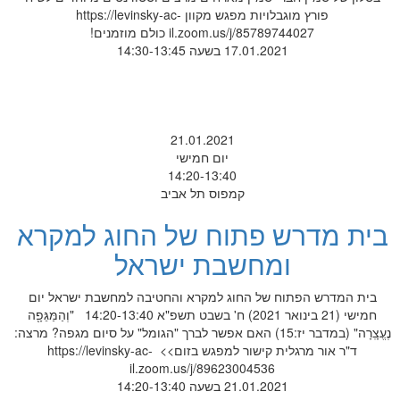
פורץ מוגבלויות מפגש מקוון https://levinsky-ac-
il.zoom.us/j/85789744027 כולם מוזמנים!
17.01.2021 בשעה 14:30-13:45
21.01.2021
יום חמישי
14:20-13:40
קמפוס תל אביב
בית מדרש פתוח של החוג למקרא
ומחשבת ישראל
בית המדרש הפתוח של החוג למקרא והחטיבה למחשבת ישראל יום
חמישי (21 בינואר 2021) ח' בשבט תשפ"א 14:20-13:40 "וְהַמַּגֵּפָ֖ה
נֶעֱצָֽרָה" (במדבר יז:15) האם אפשר לברך "הגומל" על סיום מגפה? מרצה:
ד"ר אור מרגלית קישור למפגש בזום>> https://levinsky-ac-
il.zoom.us/j/89623004536
21.01.2021 בשעה 14:20-13:40