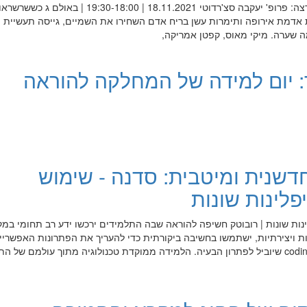
לכרות את ראשה של המפלצת | מרצה: פרופ' יעקבה סצ'רדוטי 18.11.2021 | 19:30-18:00 | באולם ג כ
 אדמת אירופה ותימרות עשן בריח אדם השחירו את השמיים, גייסה תעשיית
 שערה. מיקי מאוס, קפטן אמריקה,
: יום למידה של המחלקה להוראה
דשנית ומיטבית: סדנה - שימוש
פלינות שונות
נות שונות | רובוטק חשיפה להוראה שבה התלמידים ירכשו ידע רב תחומי במק
גוונות ויצירתיות, ישתמשו בחשיבה ביקורתית כדי להעריך את הפתרונות האפשריי
ולבחור במתאים ביותר ויתנסו ב- coding שיוביל לפתרון הבעיה. הלמידה ממוקדת טכנולוגיה מתוך עולמם ש