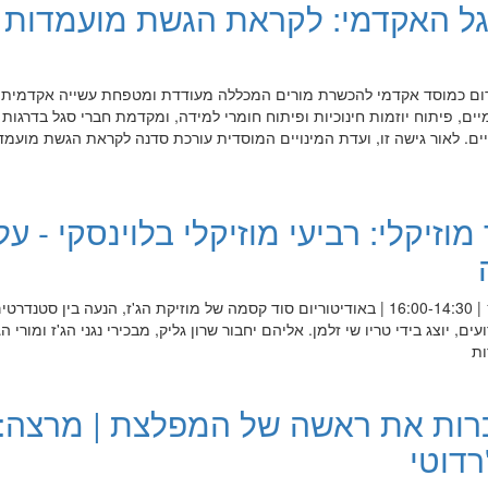
ל האקדמי: לקראת הגשת מועמדות
ום כמוסד אקדמי להכשרת מורים המכללה מעודדת ומטפחת עשייה אקדמית 
ם, פיתוח יוזמות חינוכיות ופיתוח חומרי למידה, ומקדמת חברי סגל בדרגות 
יים. לאור גישה זו, ועדת המינויים המוסדית עורכת סדנה לקראת הגשת מועמד
וזיקלי: רביעי מוזיקלי בלוינסקי - על
"על הקבוע והמשתנה" 17.11.2021 | 16:00-14:30 | באודיטוריום סוד קסמה של מוזיקת הג'ז, הנעה בין סטנדרט
ם, יוצג בידי טריו שי זלמן. אליהם יחבור שרון גליק, מבכירי נגני הג'ז ומורי ה
ות
כרות את ראשה של המפלצת | מרצה:
רדוטי