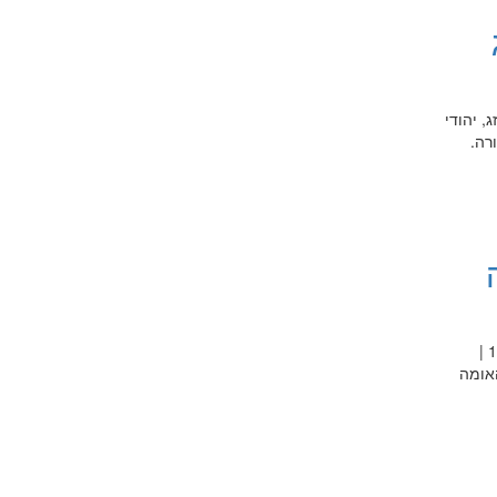
, יהודי
ורה.
מתרגמים לילדי העתיד - ספרות ילדים מתורגמת ובינוי אומה | מרצה: ד"ר יובל עמית 25.11.2021 | 19:30-18:00 |
האומה