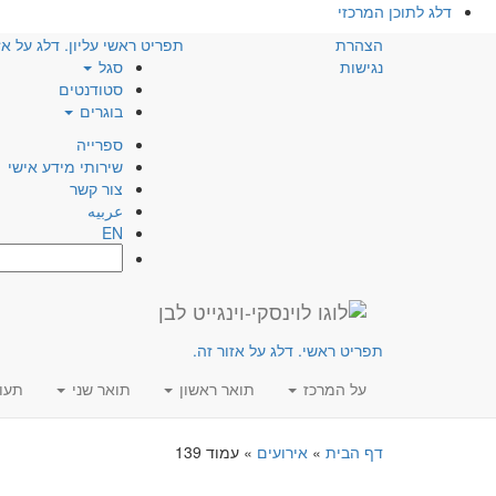
דלג לתוכן המרכזי
הצהרת
תפריט ראשי עליון. דלג על אז
נגישות
סגל
סטודנטים
בוגרים
ספרייה
שירותי מידע אישי
צור קשר
عربيه
EN
חפש:
תפריט ראשי. דלג על אזור זה.
על המרכז
תואר ראשון
תואר שני
תעו
דף הבית
»
אירועים
»
עמוד 139