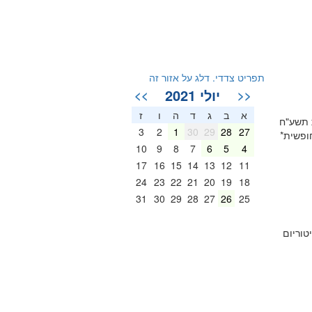
תפריט צדדי. דלג על אזור זה
יולי 2021
>>
<<
א
ב
ג
ד
ה
ו
ז
ת תשע"ח
3
2
1
30
29
28
27
10
9
8
7
6
5
4
17
16
15
14
13
12
11
24
23
22
21
20
19
18
31
30
29
28
27
26
25
ר ביום רביעי 25 באוקטובר 2017 בשעות 16:00-14:30 באודיטוריום