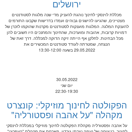
ירושלים
מכללת לוינסקי לחינוך נוהגת להעניק מדי שנה מלגות לסטודנטים
מצטיינים, שהגיעו להישגים גבוהים ועמדו בדרישות שקבעו התורמים
להענקת המלגה. המלגות מוענקות לסטודנטים מקרנות שהוקמו לזכרן של
דמויות קרובות, אהובות ומוערכות, שהחינוך והמחנכים היו חשובים להן
מכל הבחינות. לחלקן אף הייתה זיקה הדוקה למכללה. דרך זאת של
הנצחה, שמטרתה לעודד סטודנטים המכשירים את
29.05.2022 בשעה 13:30-12:00
30.05.2022
יום שני
22:30-19:30
הפקולטה לחינוך מוזיקלי: קונצרט
מקהלה "על אהבה ופסטורליה"
על אהבה ופסטורליה מקהלת הפקולטה לחינוך מוזיקלי במכללת לוינסקי
לחינוך, בניצוחה של נעמה נצרתי גורדון, מארחת את מקהלת "העפרוני",