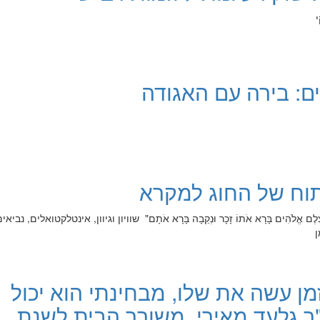
ם: בירה עם האגודה
וח של החוג למקרא
 בְּצֶלֶם אֱלֹהִים בָּרָא אֹתוֹ זָכָר וּנְקֵבָה בָּרָא אֹתָם" שוויון וגיוון, אינטלקטואלים, נביאי
ן
מן עשה את שלו, מבחינתי הוא יכול
ר גלעד מאירי, משורר הבית לשנת