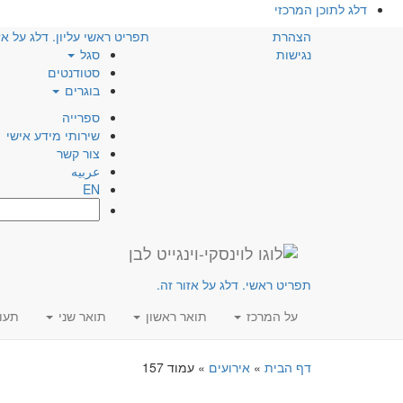
דלג לתוכן המרכזי
הצהרת
תפריט ראשי עליון. דלג על אז
נגישות
סגל
סטודנטים
בוגרים
ספרייה
שירותי מידע אישי
צור קשר
عربيه
EN
חפש:
תפריט ראשי. דלג על אזור זה.
על המרכז
תואר ראשון
תואר שני
תעו
דף הבית
»
אירועים
»
עמוד 157