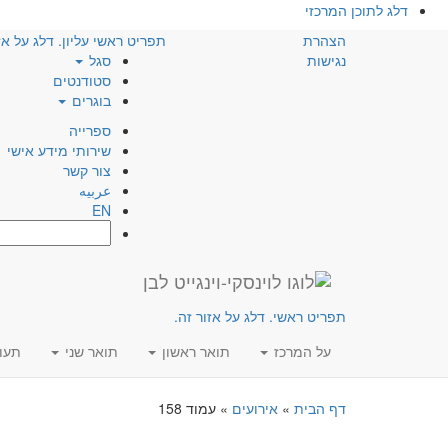
דלג לתוכן המרכזי
הצהרת
תפריט ראשי עליון. דלג על אז
נגישות
סגל
סטודנטים
בוגרים
ספרייה
שירותי מידע אישי
צור קשר
عربيه
EN
חפש:
תפריט ראשי. דלג על אזור זה.
על המרכז
תואר ראשון
תואר שני
תעו
דף הבית
»
אירועים
»
עמוד 158