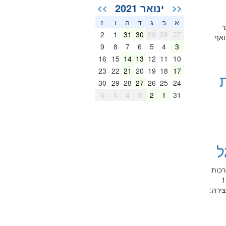
ינואר 2021
>>
<<
א
ב
ג
ד
ה
ו
ז
ר
2
1
31
30
29
28
27
ואף
9
8
7
6
5
4
3
16
15
14
13
12
11
10
23
22
21
20
19
18
17
30
29
28
27
26
25
24
6
5
4
3
2
1
31
ל
11:15-11 התכנסות וברכות
פרופ' מיכל בלר, נשיאת המרכז האקדמי פרופ' רוני לידור, סגן הנשיאה 11:20-11:15 קטע מוזיקלי 11:55-11:20
ירה: