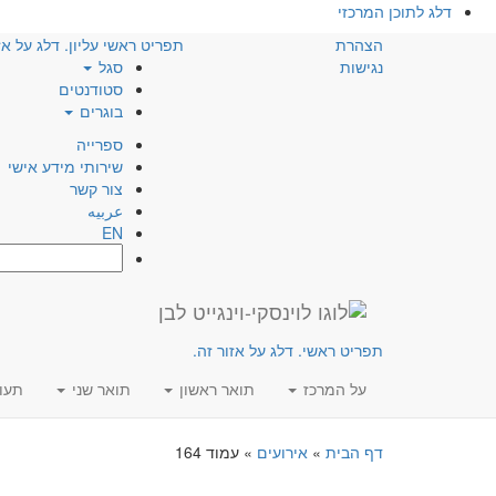
דלג לתוכן המרכזי
הצהרת
תפריט ראשי עליון. דלג על אז
נגישות
סגל
סטודנטים
בוגרים
ספרייה
שירותי מידע אישי
צור קשר
عربيه
EN
חפש:
תפריט ראשי. דלג על אזור זה.
על המרכז
תואר ראשון
תואר שני
תעו
דף הבית
»
אירועים
»
עמוד 164