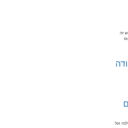
ש זה
וס
ודה
ם
נה ועל