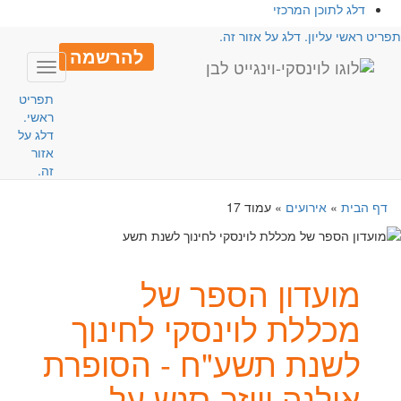
דלג לתוכן המרכזי
פריט ראשי עליון. דלג על אזור זה.
להרשמה
Toggle
avigation
תפריט
ראשי.
דלג על
אזור
זה.
דף הבית
»
אירועים
»
עמוד 17
מועדון הספר של
מכללת לוינסקי לחינוך
לשנת תשע"ח - הסופרת
אילנה וייזר-סנש על