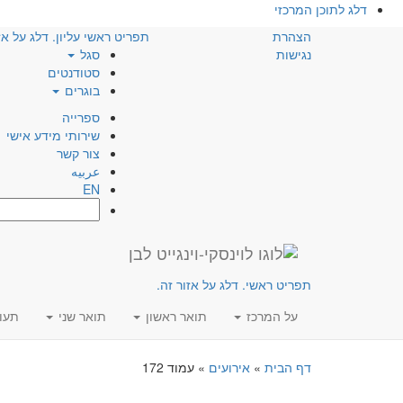
דלג לתוכן המרכזי
הצהרת
תפריט ראשי עליון. דלג על אז
נגישות
סגל
סטודנטים
בוגרים
ספרייה
שירותי מידע אישי
צור קשר
عربيه
EN
חפש:
תפריט ראשי. דלג על אזור זה.
על המרכז
תואר ראשון
תואר שני
תעו
דף הבית
»
אירועים
»
עמוד 172