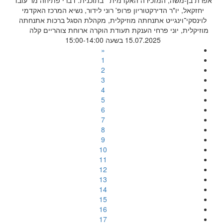
אפרת בן-משה, המזכירה האקדמית בתוכנית: דברי פתיחה מר עובד
יחזקאל, יו"ר הדירקטוריון פרופ' רוני לידור, נשיא המרכז האקדמי
לוינסקי־וינגייט אתנחתה מוזיקלית, מקהלת הסגל ברכות אתנחתה
מוזיקלית, יוני פרחי הענקת תעודת הוקרה ארוחת צוהריים קלה
15.07.2025 בשעה 15:00-14:00
«
1
2
3
4
5
6
7
8
9
10
11
12
13
14
15
16
17