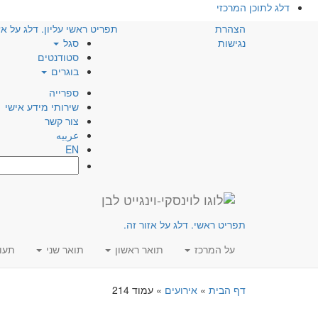
דלג לתוכן המרכזי
הצהרת
תפריט ראשי עליון. דלג על אז
נגישות
סגל
סטודנטים
בוגרים
ספרייה
שירותי מידע אישי
צור קשר
عربيه
EN
חפש:
תפריט ראשי. דלג על אזור זה.
על המרכז
תואר ראשון
תואר שני
תעו
דף הבית
»
אירועים
»
עמוד 214