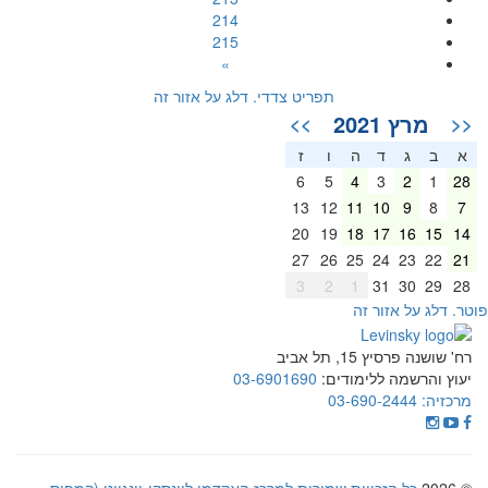
214
215
»
תפריט צדדי. דלג על אזור זה
מרץ 2021
>>
<<
א
ב
ג
ד
ה
ו
ז
6
5
4
3
2
1
28
13
12
11
10
9
8
7
20
19
18
17
16
15
14
27
26
25
24
23
22
21
3
2
1
31
30
29
28
וטר. דלג על אזור זה
רח' שושנה פרסיץ 15, תל אביב
יעוץ והרשמה ללימודים:
03-6901690
מרכזיה:
03-690-2444
© 2026
כל הזכויות שמורות למרכז האקדמי לוינסקי-וינגייט (קמפוס