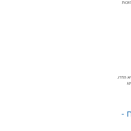
וך רחוב שושנה פרסיץ 15 תל אביב-יפו לפרטים נוספים טלפון: 03-6902470 *הזכות
א הדרו.
 הפנינג
 -