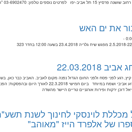
באודיטוריום מכללת לוינסקי לחינ
ור את ים האש
22.03.2018
קיץ, רגע לפני פסח ולפני החום הגדול נפנה מקום לאביב. האביב כבר כאן, בשי
השנה נחגוג במכללה את בואו באירוע אביבי ושמח במיוחד ביום חמישי 22.3.2018 לאורך היום ובהפסקות:
אל דוכן ירקות ופירות אורגניים טריים היישר מהשדה
מכללת לוינסקי לחינוך לשנת תשע"ח
רו של אלפרד הייז "מאוהב"