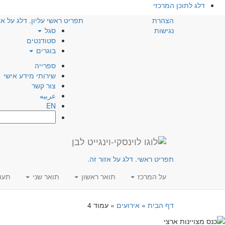
דלג לתוכן המרכזי
הצהרת
תפריט ראשי עליון. דלג על אז
נגישות
סגל
סטודנטים
בוגרים
ספרייה
שירותי מידע אישי
צור קשר
عربيه
EN
חפש:
תפריט ראשי. דלג על אזור זה.
על המרכז
תואר ראשון
תואר שני
תעו
דף הבית
»
אירועים
»
עמוד 4