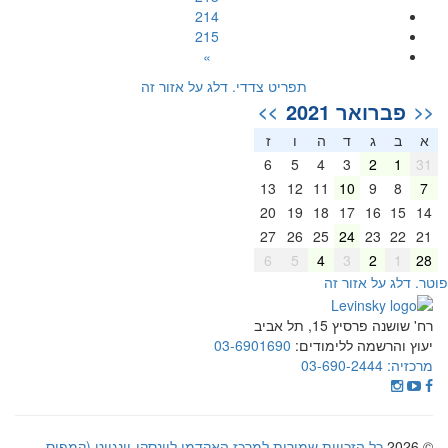
214
215
»
תפריט צדדי. דלג על אזור זה
פברואר 2021
>>
<<
א
ב
ג
ד
ה
ו
ז
6
5
4
3
2
1
31
13
12
11
10
9
8
7
20
19
18
17
16
15
14
27
26
25
24
23
22
21
6
5
4
3
2
1
28
וטר. דלג על אזור זה
רח' שושנה פרסיץ 15, תל אביב
יעוץ והרשמה ללימודים:
03-6901690
מרכזיה:
03-690-2444
© 2026
כל הזכויות שמורות למרכז האקדמי לוינסקי-וינגייט (קמפוס