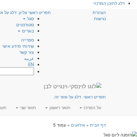
דלג לתוכן המרכזי
הצהרת
תפריט ראשי עליון. דלג על אז
נגישות
סגל
סטודנטים
בוגרים
ספרייה
שירותי מידע אישי
צור קשר
عربيه
EN
חפש:
תפריט ראשי. דלג על אזור זה.
על המרכז
תואר ראשון
תואר שני
תעו
דף הבית
»
אירועים
»
עמוד 5