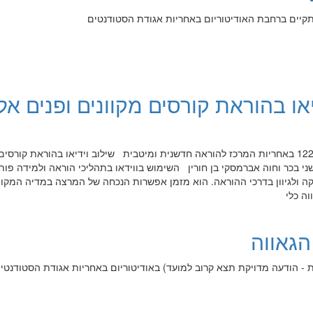
יתקיים ברחבת האודיטוריום באחריות אגודת הסטודנטים
או בהוראת קורסים מקוונים ופנים אל
מיועד לחברי הסגל האקדמי בחדר 122 באחריות המרכז להוראה חדשנית ומיטבית שילוב וידיאו בהוראת קורסים
שני בכר וחוה אברמסקי בן חורין השימוש בווידאו בתהליכי הוראה ולמידה פות
 ולגיוון בדרכי ההוראה. הוא מזמן אפשרות הנכחה של המרצה במדיה המקוו
ה כלי
 הגאווה
ת - הודעה מדויקת תצא קרוב למועד) באודיטוריום באחריות אגודת הסטודנט