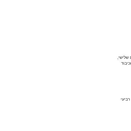
ום אנו מתכבדים להזמינך לטקס הענקת תואר בוגר בהוראה .B.Ed ביום שלישי,
ות וכיבוד
רביעי