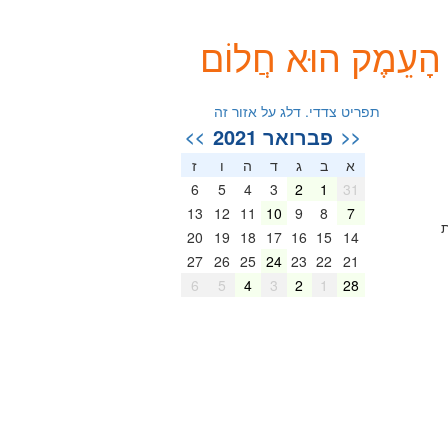
מֶק הוּא חֲלוֹם
תפריט צדדי. דלג על אזור זה
פברואר 2021
>>
<<
א
ב
ג
ד
ה
ו
ז
6
5
4
3
2
1
31
13
12
11
10
9
8
7
ת
20
19
18
17
16
15
14
27
26
25
24
23
22
21
6
5
4
3
2
1
28