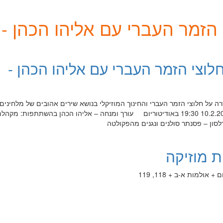
מר העברי עם אליהו הכהן - הָעֵ
וצי הזמר העברי עם אליהו הכהן -
ק הוּא חֲלוֹם המופע ה-15 בסדרה על חלוצי הזמר העברי והחינוך המוזיקלי בנושא שירים אהובים של מלחינים
נשכחים יום שני 3.2.2020 / 10.2.2020 19:30 באודיטוריום עורך ומנחה – אליהו הכהן בהשתתפות: מקהל
סון – פסנתר סולנים ונגנים מהפקולטה
ת מוזיקה
ולמות א-ב + 118, 119