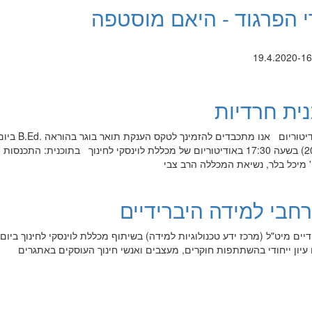
י הפרגוד - היאם מוסטפה
ית חרדיות
מיועד לבוגרות תוכנית חרדיות באודיטורי
כ"ג בשבט שת"ף (18 בפברואר 2020) בשעה 17:30 באודיטוריום של מכללת לוינסקי לחינוך בתוכנית: התכנס
 מיכל בלר, נשיאת המכללה הרב צבי
רחבי למידה היברידיים
דיים מיט"ל (מרכז ידע טכנולוגיות למידה) בשיתוף מכללת לוינסקי לחינוך ביום 
19.2 בשעות 14:00-9:00 יום עיון ייחודי בהשתתפות חוקרים, מעצבים ואנשי חינוך העוסקים באתגרים