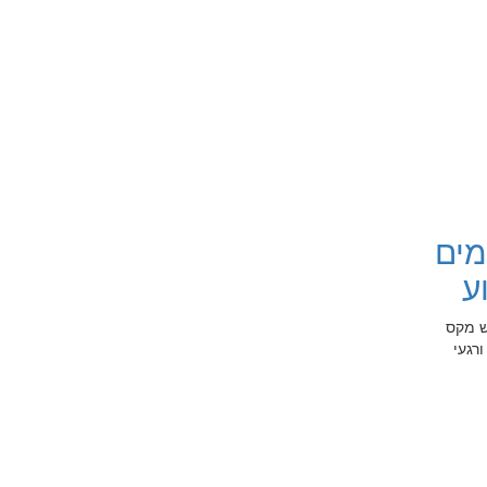
מים
ע
ש מקס
רגעי