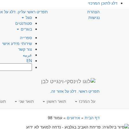
דלג לתוכן המרכזי
הצהרת
תפריט ראשי עליון. דלג על אז
נגישות
סגל
סטודנטים
בוגרים
ספרייה
שירותי מידע אישי
צור קשר
عربيه
EN
חפש:
תפריט ראשי. דלג על אזור זה.
על המרכז
תואר ראשון
תואר שני
תעו
דף הבית
»
אירועים
»
עמוד 98