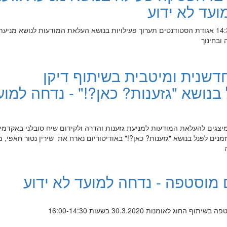
ועד לא ידוע
במהלך ההפסקה בשעות 14:30-13:30 אגודת הסטודנטים תערוך פעילויות בנושא העלאת המודעות לנושא מני
ובחינוך
דשנית ומיטבית בשיתוף דיקן
בנושא "גזענות? כאן?!" - נדחה למוע
מיצגים להעלאת המודעות למניעת גזענות והדרה ולקידום שיח סובלני באקדמי
מנים לפנל בנושא "גזענות? כאן?!" באודיטוריום נארח את שירין נטור חאפי, 
 מוסטפה - נדחה למועד לא ידוע
 לאומנות 30.3.2020 בשעות 16:00-14:30