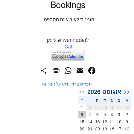
Bookings
הזמנות לאירוע זה הסתיימו.
להוספת האירוע ליומן
iCal
PrintFriendly
Share
WhatsApp
Facebook
Email
תפריט צדדי. דלג על אזור זה
אוגוסט 2026
>>
<<
א
ב
ג
ד
ה
ו
ז
1
31
30
29
28
27
26
8
7
6
5
4
3
2
15
14
13
12
11
10
9
22
21
20
19
18
17
16