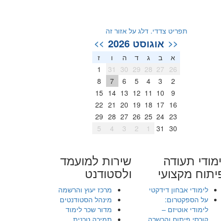
תפריט צדדי. דלג על אזור זה
אוגוסט 2026
>>
<<
א
ב
ג
ד
ה
ו
ז
1
31
30
29
28
27
26
8
7
6
5
4
3
2
15
14
13
12
11
10
9
22
21
20
19
18
17
16
29
28
27
26
25
24
23
5
4
3
2
1
31
30
מודי תעודה
שירות למועמד
יתוח מקצועי
ולסטודנט
לימודי אבחון דידקטי
מרכז יעוץ והרשמה
על הספקטרום:
מינהל הסטודנטים
לימודי אוטיזם –
מדור שכר לימוד
קורסי פיתוח והכשרה
תמיכה טכנית