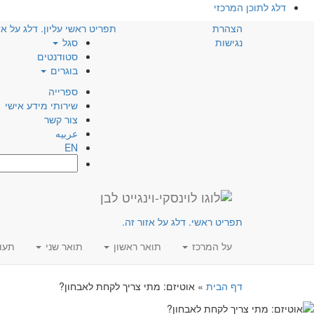
דלג לתוכן המרכזי
הצהרת
תפריט ראשי עליון. דלג על אז
נגישות
סגל
סטודנטים
בוגרים
ספרייה
שירותי מידע אישי
צור קשר
عربيه
EN
חפש:
תפריט ראשי. דלג על אזור זה.
על המרכז
תואר ראשון
תואר שני
תעו
דף הבית
»
אוטיזם: מתי צריך לקחת לאבחון?