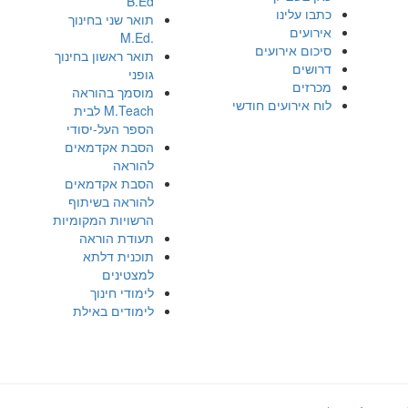
B.Ed
כתבו עלינו
תואר שני בחינוך
אירועים
.M.Ed
סיכום אירועים
תואר ראשון בחינוך
דרושים
גופני
מכרזים
מוסמך בהוראה
לוח אירועים חודשי
M.Teach לבית
הספר העל-יסודי
הסבת אקדמאים
להוראה
הסבת אקדמאים
להוראה בשיתוף
הרשויות המקומיות
תעודת הוראה
תוכנית דלתא
למצטינים
לימודי חינוך
לימודים באילת