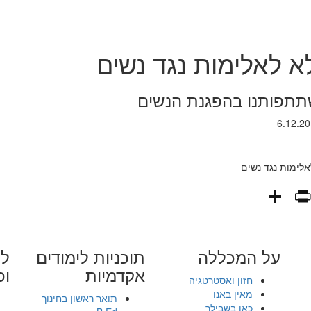
א לאלימות נגד נשים
תפותנו בהפגנת הנשים
PrintFriendly
Share
WhatsAp
Fa
E
על המכללה
תוכניות לימודים
לי
אקדמיות
ופ
חזון ואסטרטגיה
מאין באנו
תואר ראשון בחינוך
כאן בשבילך