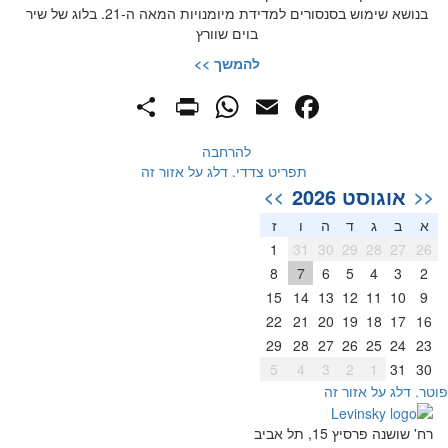
בנושא שימוש בסנסורים למדידת מיומנויות המאה ה-21. בלוג של שיר
בוים שוורץ
להמשך >>
PrintFriendly
Share
WhatsApp
Facebook
Email
להרחבה
תפריט צדדי. דלג על אזור זה
אוגוסט 2026
>>
<<
א
ב
ג
ד
ה
ו
ז
1
31
30
29
28
27
26
8
7
6
5
4
3
2
15
14
13
12
11
10
9
22
21
20
19
18
17
16
29
28
27
26
25
24
23
5
4
3
2
1
31
30
וטר. דלג על אזור זה
רח' שושנה פרסיץ 15, תל אביב