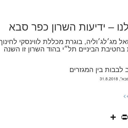
נו – ידיעות השרון כפר סבא
זאל מג׳לג׳וליה, בוגרת מכללת לווינסקי לחי­נוך
בחטיבת הביניים תל״י בהוד השרון זו השנה
 לבבות בין המגזרים
31.8.20
>
PrintFriendly
Share
WhatsAp
Fa
E