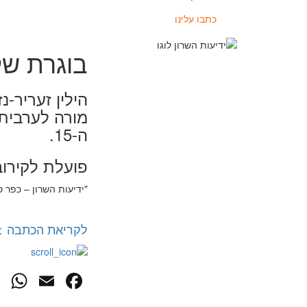
כתבו עלינו
בוגרת של
הילין זעריר-נ
מורה לערבית 
ה-15.
פועלת לקירוב
"ידיעות השרון – כפר סבא", 18
לקריאת הכתבה >
p
cebook
mail