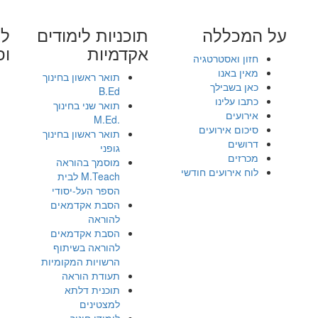
על המכללה
תוכניות לימודים
לי
אקדמיות
ופ
חזון ואסטרטגיה
מאין באנו
תואר ראשון בחינוך
כאן בשבילך
B.Ed
כתבו עלינו
תואר שני בחינוך
אירועים
.M.Ed
סיכום אירועים
תואר ראשון בחינוך
דרושים
גופני
מכרזים
מוסמך בהוראה
לוח אירועים חודשי
M.Teach לבית
הספר העל-יסודי
הסבת אקדמאים
להוראה
הסבת אקדמאים
להוראה בשיתוף
הרשויות המקומיות
תעודת הוראה
תוכנית דלתא
למצטינים
לימודי חינוך