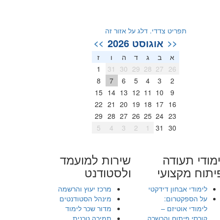
תפריט צדדי. דלג על אזור זה
אוגוסט 2026
>>
<<
א
ב
ג
ד
ה
ו
ז
1
31
30
29
28
27
26
8
7
6
5
4
3
2
15
14
13
12
11
10
9
22
21
20
19
18
17
16
29
28
27
26
25
24
23
5
4
3
2
1
31
30
מודי תעודה
שירות למועמד
יתוח מקצועי
ולסטודנט
לימודי אבחון דידקטי
מרכז יעוץ והרשמה
על הספקטרום:
מינהל הסטודנטים
לימודי אוטיזם –
מדור שכר לימוד
קורסי פיתוח והכשרה
תמיכה טכנית