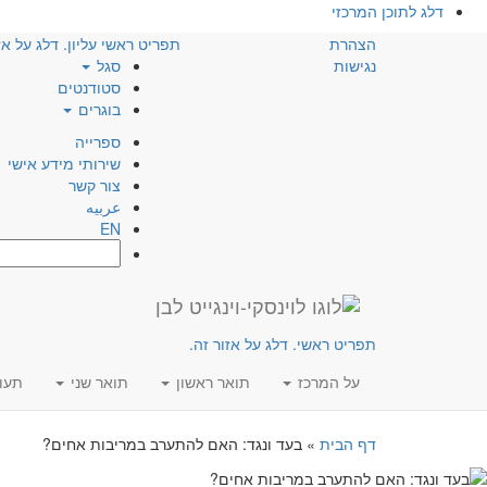
דלג לתוכן המרכזי
הצהרת
תפריט ראשי עליון. דלג על אז
נגישות
סגל
סטודנטים
בוגרים
ספרייה
שירותי מידע אישי
צור קשר
عربيه
EN
חפש:
תפריט ראשי. דלג על אזור זה.
על המרכז
תואר ראשון
תואר שני
תעו
דף הבית
»
בעד ונגד: האם להתערב במריבות אחים?