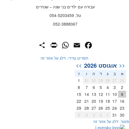
עבודה עם ילדים בני שנה – שנתיים
טל. 054-5203459
052-3888067
PrintFriendly
Share
WhatsApp
Facebook
Email
תפריט צדדי. דלג על אזור זה
אוגוסט 2026
>>
<<
א
ב
ג
ד
ה
ו
ז
1
31
30
29
28
27
26
8
7
6
5
4
3
2
15
14
13
12
11
10
9
22
21
20
19
18
17
16
29
28
27
26
25
24
23
5
4
3
2
1
31
30
וטר. דלג על אזור זה