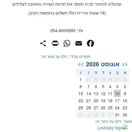
שיכול/ה להחזיר לבית הספר את חדוות השירה והאהבה לצלילים
(16 שעות עיריית כולל תשלום בחופשת הקיץ).
ולרי 054-8000995
PrintFriendly
Share
WhatsApp
Facebook
Email
תפריט צדדי. דלג על אזור זה
אוגוסט 2026
>>
<<
א
ב
ג
ד
ה
ו
ז
1
31
30
29
28
27
26
8
7
6
5
4
3
2
15
14
13
12
11
10
9
22
21
20
19
18
17
16
29
28
27
26
25
24
23
5
4
3
2
1
31
30
וטר. דלג על אזור זה