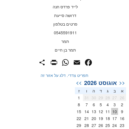
לייד פרדס חנה
דרושה סייעת
פרטים בטלפון
0545591911
תמר
תמר בן חיים
PrintFriendly
Share
WhatsApp
Facebook
Email
תפריט צדדי. דלג על אזור זה
אוגוסט 2026
>>
<<
א
ב
ג
ד
ה
ו
ז
1
31
30
29
28
27
26
8
7
6
5
4
3
2
15
14
13
12
11
10
9
22
21
20
19
18
17
16
29
28
27
26
25
24
23