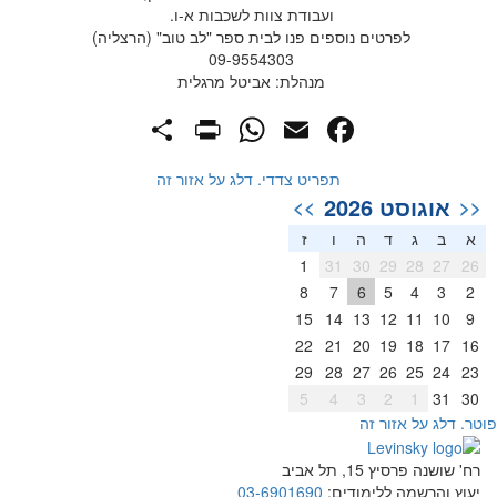
ועבודת צוות לשכבות א-ו.
לפרטים נוספים פנו לבית ספר "לב טוב" (הרצליה)
09-9554303
מנהלת: אביטל מרגלית
PrintFriendly
Share
WhatsApp
Facebook
Email
תפריט צדדי. דלג על אזור זה
אוגוסט 2026
>>
<<
א
ב
ג
ד
ה
ו
ז
1
31
30
29
28
27
26
8
7
6
5
4
3
2
15
14
13
12
11
10
9
22
21
20
19
18
17
16
29
28
27
26
25
24
23
5
4
3
2
1
31
30
וטר. דלג על אזור זה
רח' שושנה פרסיץ 15, תל אביב
יעוץ והרשמה ללימודים:
03-6901690