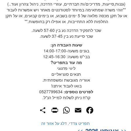
(גננות,סייעות, מדריכים/ות חברתיים, עוזרי הדרכה, ניהול צהרון ועוד..)
**זוהי משרה שמתאימה במיוחד לסטודנטים מאחר ויש אפשרות לעבוד
או על תקן מכסה מלאה של 5 ימים בשבוע, או בימים קבועים, או על תקן
החלפות ללא התחייבות, או אפילו רק בחופשות.**
שכר לתפקיד הדרכה נע בין 57-60 לשעה.
שכר סייעת נע בין 37-45 לשעה.
שעות העבודה הן:
בגנים משעה-14:00-17:00
בבי"ס משעה: 12:45-16:30
מה עוד בתפריט?
ליווי פדגוגי
תנאים סוציאליים
אווריה מגובשת ומשפחתית.
בואו לעבוד איתנו!
לפרטים נוספים:
0527799634
קו"ח ניתן לשלוח למייל הנ"ל.
PrintFriendly
Share
WhatsApp
Facebook
Email
תפריט צדדי. דלג על אזור זה
אוגוסט 2026
>>
<<