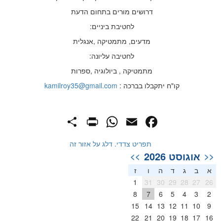
דרושים מורים בתחום הדעת
לחטיבת ביניים:
מדעים, מתמטיקה ,אנגלית
לחטיבה עליונה:
מתמטיקה , ביולוגיה ,ספרות
קו"ח יתקבלו בברכה :
kamilroy35@gmail.com
PrintFriendly
Share
WhatsApp
Facebook
Email
תפריט צדדי. דלג על אזור זה
אוגוסט 2026
>>
<<
א
ב
ג
ד
ה
ו
ז
1
31
30
29
28
27
26
8
7
6
5
4
3
2
15
14
13
12
11
10
9
22
21
20
19
18
17
16