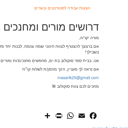
הצעות עבודה לסטודנטים ובוגרים
דרושים מורים ומחנכים בבת-ים
מורה יקר/ה,
אם ברצונך להצטרף לצוות חינוכי שמח וצומח, לבנות יחד פדג
בשבילך!
אנו, בבית ספר סוקולוב בת-ים, מחפשים מחנכים/ות ומורים 
אם נראה לך מעניין, הינך מוזמן/ת לשלוח קו״ח
masarik25@gmail.com
מחכים לכם צוות סוקולוב 🌺
PrintFriendly
Share
WhatsApp
Facebook
Email