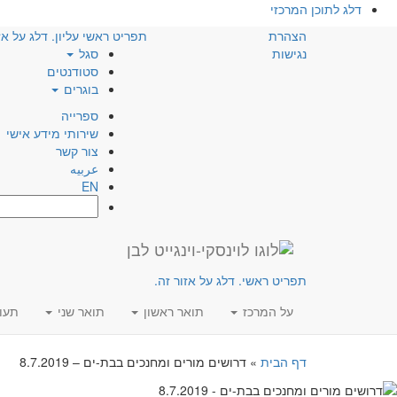
דלג לתוכן המרכזי
הצהרת
תפריט ראשי עליון. דלג על אז
נגישות
סגל
סטודנטים
בוגרים
ספרייה
שירותי מידע אישי
צור קשר
عربيه
EN
חפש:
תפריט ראשי. דלג על אזור זה.
על המרכז
תואר ראשון
תואר שני
תעו
דף הבית
»
דרושים מורים ומחנכים בבת-ים – 8.7.2019