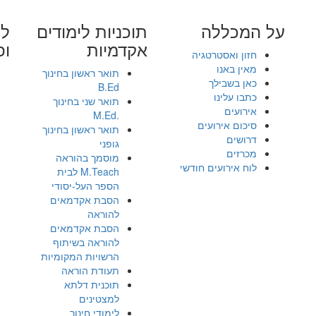
על המכללה
תוכניות לימודים
לי
אקדמיות
ופ
חזון ואסטרטגיה
מאין באנו
תואר ראשון בחינוך
כאן בשבילך
B.Ed
כתבו עלינו
תואר שני בחינוך
אירועים
.M.Ed
סיכום אירועים
תואר ראשון בחינוך
דרושים
גופני
מכרזים
מוסמך בהוראה
לוח אירועים חודשי
M.Teach לבית
הספר העל-יסודי
הסבת אקדמאים
להוראה
הסבת אקדמאים
להוראה בשיתוף
הרשויות המקומיות
תעודת הוראה
תוכנית דלתא
למצטינים
לימודי חינוך