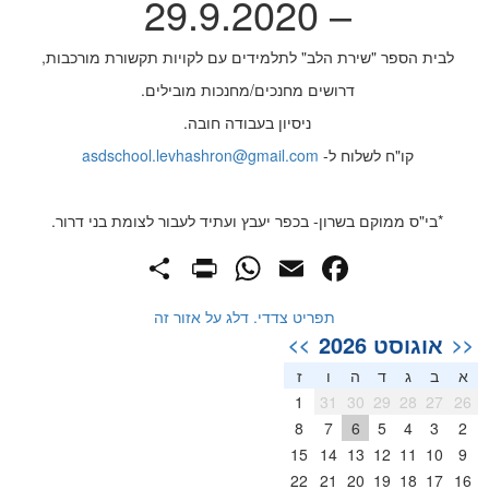
– 29.9.2020
לבית הספר "שירת הלב" לתלמידים עם לקויות תקשורת מורכבות,
דרושים מחנכים/מחנכות מובילים.
ניסיון בעבודה חובה.
קו"ח לשלוח ל-
asdschool.levhashron@gmail.com
*בי"ס ממוקם בשרון- בכפר יעבץ ועתיד לעבור לצומת בני דרור.
PrintFriendly
Share
WhatsApp
Facebook
Email
תפריט צדדי. דלג על אזור זה
אוגוסט 2026
>>
<<
א
ב
ג
ד
ה
ו
ז
1
31
30
29
28
27
26
8
7
6
5
4
3
2
15
14
13
12
11
10
9
22
21
20
19
18
17
16