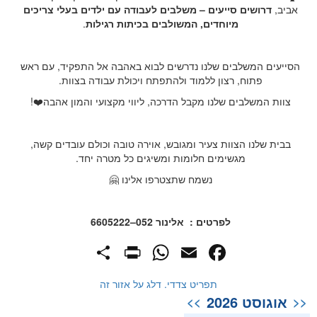
אביב,
דרושים סייעים – משלבים לעבודה עם ילדים בעלי
צריכים
מיוחדים, המשולבים בכיתות רגילות
.
הסייעים המשלבים שלנו נדרשים לבוא באהבה אל התפקיד, עם ראש
פתוח, רצון ללמוד ולהתפתח ויכולת עבודה בצוות.
צוות המשלבים שלנו מקבל הדרכה, ליווי מקצועי והמון אהבה❤️!
בבית שלנו הצוות צעיר ומגובש, אוירה טובה וכולם עובדים קשה,
מגשימים חלומות ומשיגים כל מטרה יחד.
נשמח שתצטרפו אלינו 🤗
לפרטים : אלינור 052
–
6605222
PrintFriendly
Share
WhatsApp
Facebook
Email
תפריט צדדי. דלג על אזור זה
אוגוסט 2026
>>
<<