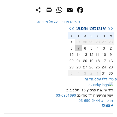
PrintFriendly
Share
WhatsApp
Facebook
Email
תפריט צדדי. דלג על אזור זה
אוגוסט 2026
>>
<<
א
ב
ג
ד
ה
ו
ז
1
31
30
29
28
27
26
8
7
6
5
4
3
2
15
14
13
12
11
10
9
22
21
20
19
18
17
16
29
28
27
26
25
24
23
5
4
3
2
1
31
30
וטר. דלג על אזור זה
רח' שושנה פרסיץ 15, תל אביב
יעוץ והרשמה ללימודים:
03-6901690
מרכזיה:
03-690-2444