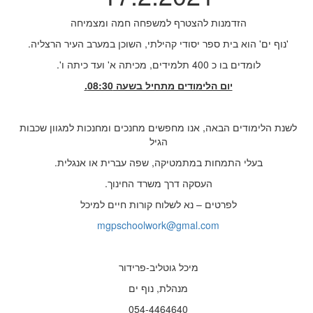
הזדמנות להצטרף למשפחה חמה ומצמיחה
'נוף ים' הוא בית ספר יסודי קהילתי, השוכן במערב העיר הרצליה.
לומדים בו כ 400 תלמידים, מכיתה א' ועד כיתה ו'.
יום הלימודים מתחיל בשעה 08:30.
לשנת הלימודים הבאה, אנו מחפשים מחנכים ומחנכות למגוון שכבות
הגיל
בעלי התמחות במתמטיקה, שפה עברית או אנגלית.
העסקה דרך משרד החינוך.
לפרטים – נא לשלוח קורות חיים למיכל
mgpschoolwork@gmal.com
מיכל גוטליב-פרידור
מנהלת, נוף ים
054-4464640