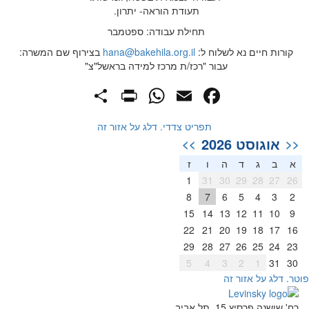
תעודת הוראה- יתרון.
תחילת עבודה: ספטמבר
קורות חיים נא לשלוח ל:
hana@bakehila.org.il
בצירוף שם המשרה:
עבור "רכז/ת מרכז למידה בראשל"צ"
PrintFriendly
Share
WhatsApp
Facebook
Email
תפריט צדדי. דלג על אזור זה
אוגוסט 2026
>>
<<
א
ב
ג
ד
ה
ו
ז
1
31
30
29
28
27
26
8
7
6
5
4
3
2
15
14
13
12
11
10
9
22
21
20
19
18
17
16
29
28
27
26
25
24
23
5
4
3
2
1
31
30
וטר. דלג על אזור זה
רח' שושנה פרסיץ 15, תל אביב