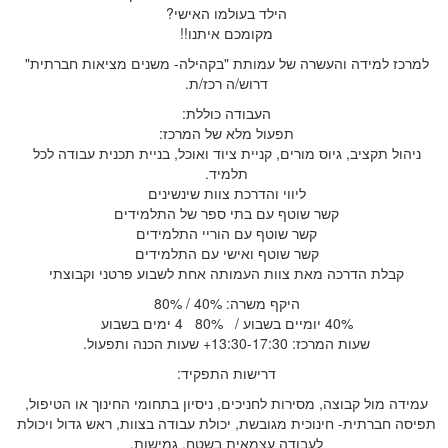
הילד בעולמו האישי?
מקומכם איתנו!!
למרכז למידה והעשרה של עמותת "בקהילה- משנים מציאות חברתית"
דרוש/ה רכז/ת.
העבודה כוללת:
תפעול מלא של המרכז:
ניהול תקציב, גיוס מורים, קניית ציוד ואוכל, בניית תכנית עבודה לכל
תלמיד.
ליווי והדרכת צוות שינשינים
קשר שוטף עם בתי ספר של התלמידים
קשר שוטף עם הוריי התלמידים
קשר שוטף ואישי עם התלמידים
קבלת הדרכה מאת צוות העמותה אחת לשבוע פרטני וקבוצתי
היקף משרה: 40% / 80%
40% יומיים בשבוע / 80% 4 ימים בשבוע
שעות המרכז: 13:30-17:30+ שעות הכנה ותפעול.
דרישות התפקיד:
עמידה מול קבוצה, מסירות לחניכים, ניסיון בתחומי החינוך או הטיפול,
תפיסה חברתית- חינוכית מגובשת, יכולת עבודה בצוות, ראש גדול ויכולת
לעבודה עצמאית בשטח, גמישות.