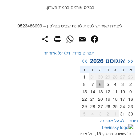
בבי"ס אורנים ברמת השרון.
ליצירת קשר יש לפנות לעינת שביט בטלפון – 0523486699
PrintFriendly
Share
WhatsApp
Facebook
Email
תפריט צדדי. דלג על אזור זה
אוגוסט 2026
>>
<<
א
ב
ג
ד
ה
ו
ז
1
31
30
29
28
27
26
8
7
6
5
4
3
2
15
14
13
12
11
10
9
22
21
20
19
18
17
16
29
28
27
26
25
24
23
5
4
3
2
1
31
30
וטר. דלג על אזור זה
רח' שושנה פרסיץ 15, תל אביב