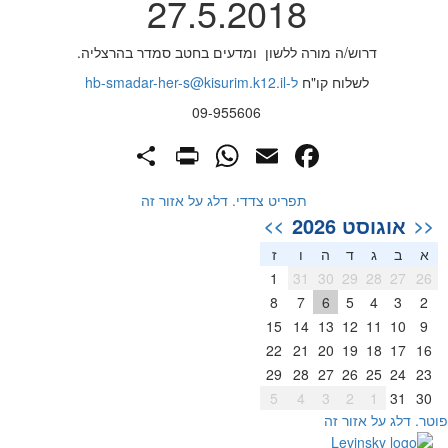
27.5.2018
דרוש/ה מורה ללשון ומדעים בחטב סמדר בהרצליה.
לשלוח קו"ח
ל-hb-smadar-her-s@kisurim.k12.il
09-955606
PrintFriendly
Share
WhatsApp
Facebook
Email
תפריט צדדי. דלג על אזור זה
אוגוסט 2026
>>
<<
א
ב
ג
ד
ה
ו
ז
1
31
30
29
28
27
26
8
7
6
5
4
3
2
15
14
13
12
11
10
9
22
21
20
19
18
17
16
29
28
27
26
25
24
23
5
4
3
2
1
31
30
וטר. דלג על אזור זה