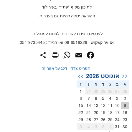
לתיכון מקיף "עתיד" בעיר לוד
ההוראה יכולה להיות גם בעברית.
לפרטים ויצירת קשר ניתן לפנות למנהלת:-
אנואר קשקוש –08-6516226 ואו הנייד : 054-9735445
PrintFriendly
Share
WhatsApp
Facebook
Email
תפריט צדדי. דלג על אזור זה
אוגוסט 2026
>>
<<
א
ב
ג
ד
ה
ו
ז
1
31
30
29
28
27
26
8
7
6
5
4
3
2
15
14
13
12
11
10
9
22
21
20
19
18
17
16
29
28
27
26
25
24
23
5
4
3
2
1
31
30