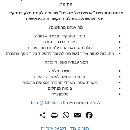
החינוך.
אנחנו מחפשים "אנשים של אנשים" שרוצים לקחת חלק בתפקיד
דינמי ולהשתלב בעולם התקשורת הבינאישית
מה אנחנו מחפשים?
ניסיון בתפקידי מכירה – חובה
ניידות ברכב – חובה
יכולת ניסוח גבוהה בע"פ ובכתב בעברית
מחויבות לטווח ארוך (אופציה למעבר לתפקיד בכיר נוסף בחברה)
תנאי עבודה ואופן העסקה:
משרה מלאה
בונוסים בהתאם לעמידה ביעדים
משרת שטח, משרדי החברה נמצאים ברעננה
ביטוח מנהלים
טלפון נייד
לשליחת קורות חיים:
baro@debate.co.il
PrintFriendly
Share
WhatsApp
Facebook
Email
תפריט צדדי. דלג על אזור זה