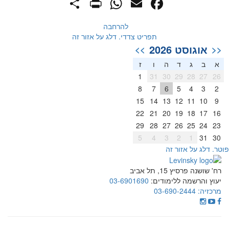
PrintFriendly
Share
WhatsApp
Facebook
Email
להרחבה
תפריט צדדי. דלג על אזור זה
אוגוסט 2026
>>
<<
א
ב
ג
ד
ה
ו
ז
1
31
30
29
28
27
26
8
7
6
5
4
3
2
15
14
13
12
11
10
9
22
21
20
19
18
17
16
29
28
27
26
25
24
23
5
4
3
2
1
31
30
וטר. דלג על אזור זה
רח' שושנה פרסיץ 15, תל אביב
יעוץ והרשמה ללימודים:
03-6901690
מרכזיה:
03-690-2444